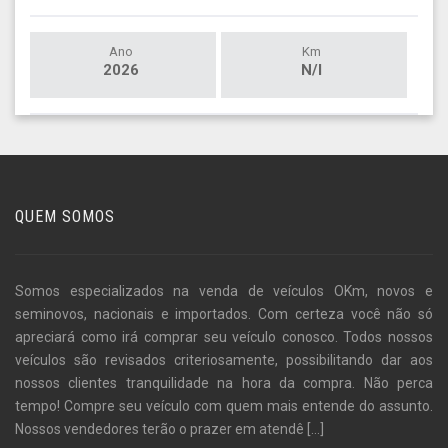
Ano
Km
2026
N/I
QUEM SOMOS
Somos especializados na venda de veículos OKm, novos e
seminovos, nacionais e importados. Com certeza você não só
apreciará como irá comprar seu veículo conosco. Todos nossos
veículos são revisados criteriosamente, possibilitando dar aos
nossos clientes tranquilidade na hora da compra. Não perca
tempo! Compre seu veículo com quem mais entende do assunto.
Nossos vendedores terão o prazer em atendê
[...]