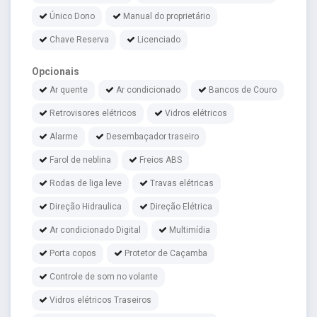
Único Dono
Manual do proprietário
Chave Reserva
Licenciado
Opcionais
Ar quente
Ar condicionado
Bancos de Couro
Retrovisores elétricos
Vidros elétricos
Alarme
Desembaçador traseiro
Farol de neblina
Freios ABS
Rodas de liga leve
Travas elétricas
Direção Hidraulica
Direção Elétrica
Ar condicionado Digital
Multimídia
Porta copos
Protetor de Caçamba
Controle de som no volante
Vidros elétricos Traseiros