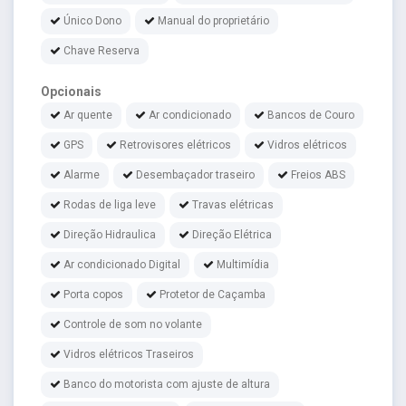
Único Dono
Manual do proprietário
Chave Reserva
Opcionais
Ar quente
Ar condicionado
Bancos de Couro
GPS
Retrovisores elétricos
Vidros elétricos
Alarme
Desembaçador traseiro
Freios ABS
Rodas de liga leve
Travas elétricas
Direção Hidraulica
Direção Elétrica
Ar condicionado Digital
Multimídia
Porta copos
Protetor de Caçamba
Controle de som no volante
Vidros elétricos Traseiros
Banco do motorista com ajuste de altura