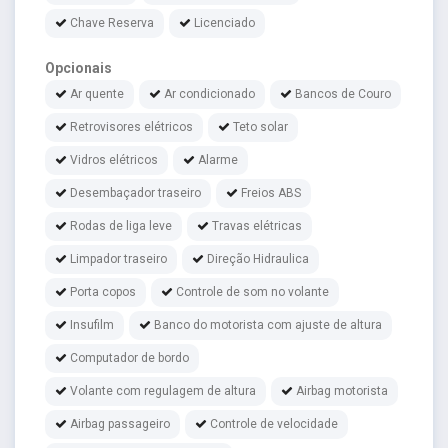
Chave Reserva
Licenciado
Opcionais
Ar quente
Ar condicionado
Bancos de Couro
Retrovisores elétricos
Teto solar
Vidros elétricos
Alarme
Desembaçador traseiro
Freios ABS
Rodas de liga leve
Travas elétricas
Limpador traseiro
Direção Hidraulica
Porta copos
Controle de som no volante
Insufilm
Banco do motorista com ajuste de altura
Computador de bordo
Volante com regulagem de altura
Airbag motorista
Airbag passageiro
Controle de velocidade